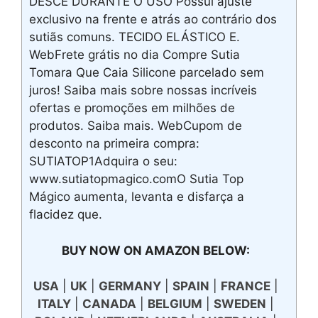
DESCE DURANTE O USO Possui ajuste
exclusivo na frente e atrás ao contrário dos
sutiãs comuns. TECIDO ELÁSTICO E.
WebFrete grátis no dia Compre Sutia
Tomara Que Caia Silicone parcelado sem
juros! Saiba mais sobre nossas incríveis
ofertas e promoções em milhões de
produtos. Saiba mais. WebCupom de
desconto na primeira compra:
SUTIATOP1Adquira o seu:
www.sutiatopmagico.comO Sutia Top
Mágico aumenta, levanta e disfarça a
flacidez que.
BUY NOW ON AMAZON BELOW:
USA
|
UK
|
GERMANY
|
SPAIN
|
FRANCE
|
ITALY
|
CANADA
|
BELGIUM
|
SWEDEN
|