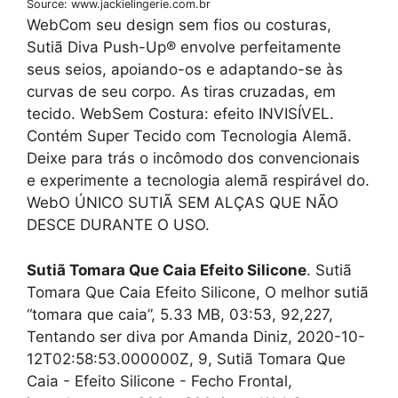
Source: www.jackielingerie.com.br
WebCom seu design sem fios ou costuras,
Sutiã Diva Push-Up® envolve perfeitamente
seus seios, apoiando-os e adaptando-se às
curvas de seu corpo. As tiras cruzadas, em
tecido. WebSem Costura: efeito INVISÍVEL.
Contém Super Tecido com Tecnologia Alemã.
Deixe para trás o incômodo dos convencionais
e experimente a tecnologia alemã respirável do.
WebO ÚNICO SUTIÃ SEM ALÇAS QUE NÃO
DESCE DURANTE O USO.
Sutiã Tomara Que Caia Efeito Silicone
. Sutiã
Tomara Que Caia Efeito Silicone, O melhor sutiã
“tomara que caia”, 5.33 MB, 03:53, 92,227,
Tentando ser diva por Amanda Diniz, 2020-10-
12T02:58:53.000000Z, 9, Sutiã Tomara Que
Caia - Efeito Silicone - Fecho Frontal,