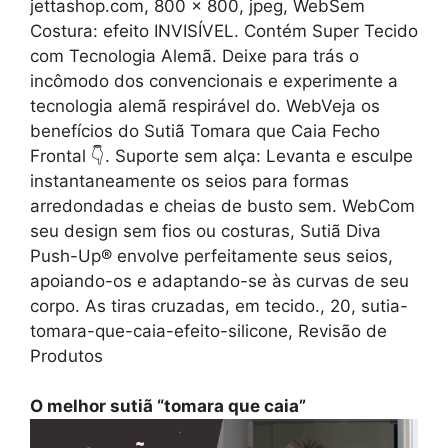
jettashop.com, 800 x 800, jpeg, WebSem
Costura: efeito INVISÍVEL. Contém Super Tecido
com Tecnologia Alemã. Deixe para trás o
incômodo dos convencionais e experimente a
tecnologia alemã respirável do. WebVeja os
benefícios do Sutiã Tomara que Caia Fecho
Frontal 👇. Suporte sem alça: Levanta e esculpe
instantaneamente os seios para formas
arredondadas e cheias de busto sem. WebCom
seu design sem fios ou costuras, Sutiã Diva
Push-Up® envolve perfeitamente seus seios,
apoiando-os e adaptando-se às curvas de seu
corpo. As tiras cruzadas, em tecido., 20, sutia-
tomara-que-caia-efeito-silicone, Revisão de
Produtos
O melhor sutiã “tomara que caia”