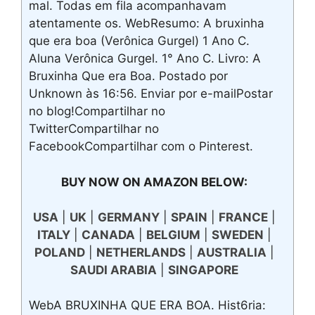
mal. Todas em fila acompanhavam
atentamente os. WebResumo: A bruxinha
que era boa (Verônica Gurgel) 1 Ano C.
Aluna Verônica Gurgel. 1° Ano C. Livro: A
Bruxinha Que era Boa. Postado por
Unknown às 16:56. Enviar por e-mailPostar
no blog!Compartilhar no
TwitterCompartilhar no
FacebookCompartilhar com o Pinterest.
BUY NOW ON AMAZON BELOW:
USA
|
UK
|
GERMANY
|
SPAIN
|
FRANCE
|
ITALY
|
CANADA
|
BELGIUM
|
SWEDEN
|
POLAND
|
NETHERLANDS
|
AUSTRALIA
|
SAUDI ARABIA
|
SINGAPORE
WebA BRUXINHA QUE ERA BOA. Hist6ria: