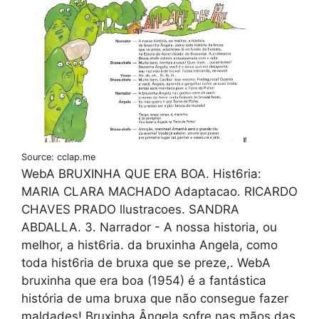
Source: cclap.me
WebA BRUXINHA QUE ERA BOA. Hist6ria:
MARIA CLARA MACHADO Adaptacao. RICARDO
CHAVES PRADO llustracoes. SANDRA
ABDALLA. 3. Narrador - A nossa historia, ou
melhor, a hist6ria. da bruxinha Angela, como
toda hist6ria de bruxa que se preze,. WebA
bruxinha que era boa (1954) é a fantástica
história de uma bruxa que não consegue fazer
maldades! Bruxinha Ângela sofre nas mãos das