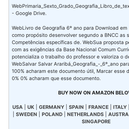
WebPrimaria_Sexto_Grado_Geografia_Libro_de_tex
- Google Drive.
WebLivro de Geografia 6º ano para Download em 
como propósito desenvolver segundo a BNCC as s
Competências específicas de. WebSua proposta p
com as exigências da Base Nacional Comum Curri
potencializa o trabalho do professor e valoriza o 
WebSalvar Salvar Araribá_Geografia_-_6º_ano par
100% acharam este documento útil, Marcar esse 
0% 0% acharam que esse documento.
BUY NOW ON AMAZON BELO
USA
|
UK
|
GERMANY
|
SPAIN
|
FRANCE
|
ITALY
|
SWEDEN
|
POLAND
|
NETHERLANDS
|
AUSTRA
SINGAPORE