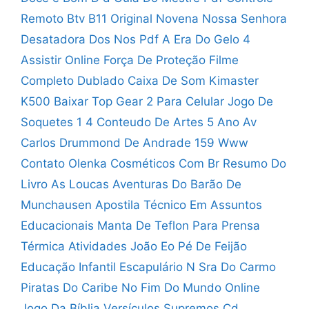
Remoto Btv B11 Original
Novena Nossa Senhora
Desatadora Dos Nos Pdf
A Era Do Gelo 4
Assistir Online
Força De Proteção Filme
Completo Dublado
Caixa De Som Kimaster
K500
Baixar Top Gear 2 Para Celular
Jogo De
Soquetes 1 4
Conteudo De Artes 5 Ano
Av
Carlos Drummond De Andrade 159
Www
Contato Olenka Cosméticos Com Br
Resumo Do
Livro As Loucas Aventuras Do Barão De
Munchausen
Apostila Técnico Em Assuntos
Educacionais
Manta De Teflon Para Prensa
Térmica
Atividades João Eo Pé De Feijão
Educação Infantil
Escapulário N Sra Do Carmo
Piratas Do Caribe No Fim Do Mundo Online
Jogo Da Bíblia Versículos Supremos
Cd