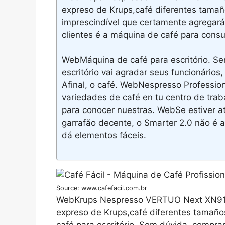
expreso de Krups,café diferentes tama
imprescindível que certamente agregará
clientes é a máquina de café para consu
WebMáquina de café para escritório. S
escritório vai agradar seus funcionários,
Afinal, o café. WebNespresso Profession
variedades de café en tu centro de trab
para conocer nuestras. WebSe estiver at
garrafão decente, o Smarter 2.0 não 
dá elementos fáceis.
Source: www.cafefacil.com.br
WebKrups Nespresso VERTUO Next XN9105
expreso de Krups,café diferentes tamañ
café para escritório. Sem dúvida, compra