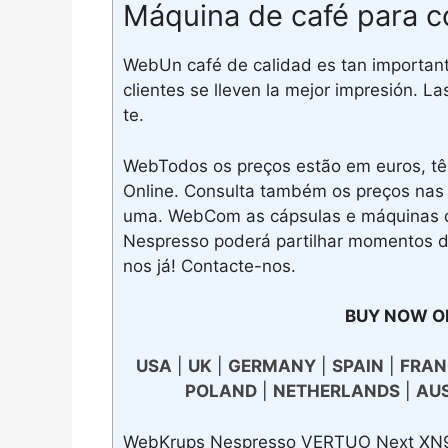
Máquina de café para c
WebUn café de calidad es tan importante
clientes se lleven la mejor impresión. 
te.
WebTodos os preços estão em euros, têm
Online. Consulta também os preços nas
uma. WebCom as cápsulas e máquinas de
Nespresso poderá partilhar momentos 
nos já! Contacte-nos.
BUY NOW O
USA
|
UK
|
GERMANY
|
SPAIN
|
FRAN
POLAND
|
NETHERLANDS
|
AU
WebKrups Nespresso VERTUO Next XN91