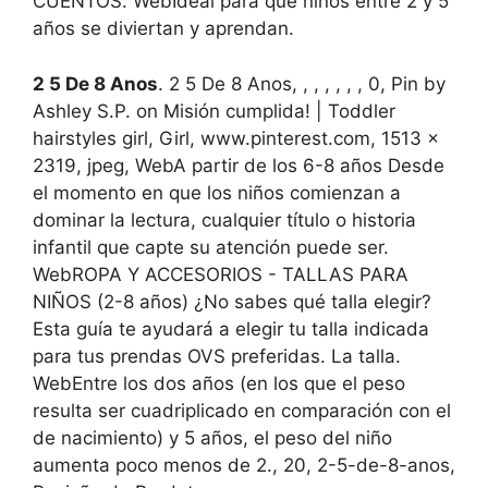
CUENTOS. WebIdeal para que niños entre 2 y 5
años se diviertan y aprendan.
2 5 De 8 Anos
. 2 5 De 8 Anos, , , , , , , 0, Pin by
Ashley S.P. on Misión cumplida! | Toddler
hairstyles girl, Girl, www.pinterest.com, 1513 x
2319, jpeg, WebA partir de los 6-8 años Desde
el momento en que los niños comienzan a
dominar la lectura, cualquier título o historia
infantil que capte su atención puede ser.
WebROPA Y ACCESORIOS - TALLAS PARA
NIÑOS (2-8 años) ¿No sabes qué talla elegir?
Esta guía te ayudará a elegir tu talla indicada
para tus prendas OVS preferidas. La talla.
WebEntre los dos años (en los que el peso
resulta ser cuadriplicado en comparación con el
de nacimiento) y 5 años, el peso del niño
aumenta poco menos de 2., 20, 2-5-de-8-anos,