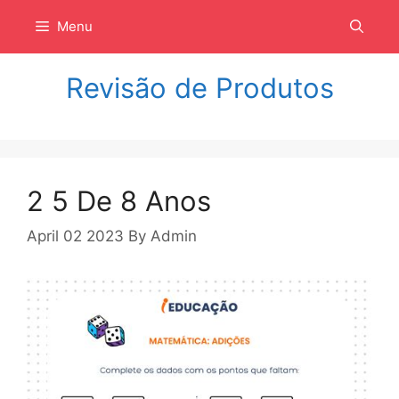
Langsung
Menu
ke
isi
Revisão de Produtos
2 5 De 8 Anos
April 02 2023
By
Admin