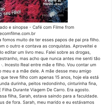
ndado e sinopse - Café com Filme from
ecomfilme.com.br
fomos muito de ter esses papos de pai pra filho.
 o outro e contava as conquistas. Aproveitei e
o editar um livro meu. Falei sobre as drogas,
 estranho, mas acho que nunca antes me senti tão
·. Incesto Real entre mãe e filho. Vou contar um
o meu e a mãe dele. A mãe desse meu amigo
que teve filho com apenas 15 anos, hoje ela está
da durinha, peitos redondinho, cinturinha fina,
 E Filha Durante Viagem De Carro. Era agosto.
a filha, Sarah, estava saindo para a faculdade.
us de fora. Sarah, meu marido e eu estávamos
.