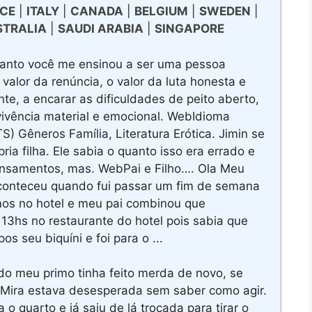
CE
|
ITALY
|
CANADA
|
BELGIUM
|
SWEDEN
|
STRALIA
|
SAUDI ARABIA
|
SINGAPORE
uanto você me ensinou a ser uma pessoa
valor da renúncia, o valor da luta honesta e
nte, a encarar as dificuldades de peito aberto,
vivência material e emocional. WebIdioma
 Gêneros Famí­lia, Literatura Erótica. Jimin se
ia filha. Ele sabia o quanto isso era errado e
ensamentos, mas. WebPai e Filho…. Ola Meu
aconteceu quando fui passar um fim de semana
os no hotel e meu pai combinou que
13hs no restaurante do hotel pois sabia que
s seu biquíni e foi para o ...
o meu primo tinha feito merda de novo, se
a Mira estava desesperada sem saber como agir.
 o quarto e já saiu de lá trocada para tirar o