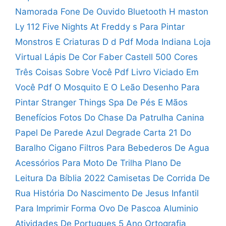
Namorada
Fone De Ouvido Bluetooth H maston
Ly 112
Five Nights At Freddy s Para Pintar
Monstros E Criaturas D d Pdf
Moda Indiana Loja
Virtual
Lápis De Cor Faber Castell 500 Cores
Três Coisas Sobre Você Pdf
Livro Viciado Em
Você Pdf
O Mosquito E O Leão
Desenho Para
Pintar Stranger Things
Spa De Pés E Mãos
Benefícios
Fotos Do Chase Da Patrulha Canina
Papel De Parede Azul Degrade
Carta 21 Do
Baralho Cigano
Filtros Para Bebederos De Agua
Acessórios Para Moto De Trilha
Plano De
Leitura Da Bíblia 2022
Camisetas De Corrida De
Rua
História Do Nascimento De Jesus Infantil
Para Imprimir
Forma Ovo De Pascoa Aluminio
Atividades De Portugues 5 Ano Ortografia