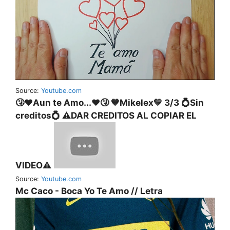
Source:
Youtube.com
🤧❤Aun te Amo...❤🤧 💙Mikelex💛 3/3 💍Sin
creditos💍 ⚠️DAR CREDITOS AL COPIAR EL
VIDEO⚠️
Source:
Youtube.com
Mc Caco - Boca Yo Te Amo // Letra