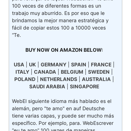
100 veces de diferentes formas es un
trabajo muy aburrido. Es por eso que le
brindamos la mejor manera estratégica y
fácil de copiar estos 100 a 10000 veces
“Te.
BUY NOW ON AMAZON BELOW:
USA
|
UK
|
GERMANY
|
SPAIN
|
FRANCE
|
ITALY
|
CANADA
|
BELGIUM
|
SWEDEN
|
POLAND
|
NETHERLANDS
|
AUSTRALIA
|
SAUDI ARABIA
|
SINGAPORE
WebEl siguiente idioma más hablado es el
alemán, pero "te amo" en auf Deutsche
tiene varias capas, y puede ser mucho más
específico. Por ejemplo, para. WebEscrever
“eu te amo” 100 vezes de maneiras