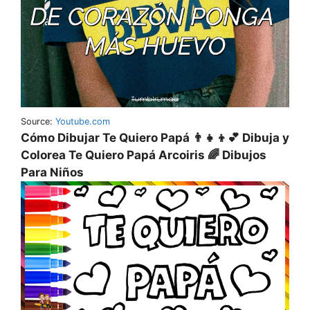
Source:
Youtube.com
Cómo Dibujar Te Quiero Papá 👨‍👧‍👦💕 Dibuja y
Colorea Te Quiero Papá Arcoiris 🌈 Dibujos
Para Niños