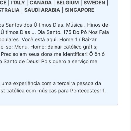
CE
|
ITALY
|
CANADA
|
BELGIUM
|
SWEDEN
|
STRALIA
|
SAUDI ARABIA
|
SINGAPORE
os Santos dos Últimos Dias. Música . Hinos de
Últimos Dias ... Dia Santo. 175 Do Pó Nos Fala
opulares. Você está aqui: Home 1 / Baixar
re-se; Menu. Home; Baixar católico grátis;
Preciso em seus dons me identificar! Ô ôh ô
o Santo de Deus! Pois quero a serviço me
r uma experiência com a terceira pessoa da
ist católica com músicas para Pentecostes! 1.