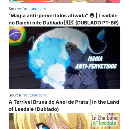
Source:
Youtube.com
“Magia anti-pervertidos ativada” 😳 | Leadale
no Daichi nite Dublado 🇧🇷 (DUBLADO PT-BR)
Source:
Youtube.com
A Terrível Bruxa do Anel de Prata | In the Land
of Leadale (Dublado)