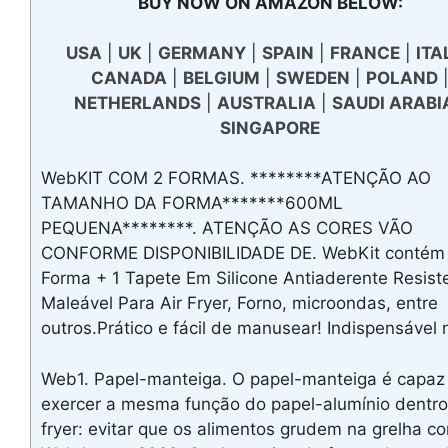
BUY NOW ON AMAZON BELOW:
USA
|
UK
|
GERMANY
|
SPAIN
|
FRANCE
|
ITA
CANADA
|
BELGIUM
|
SWEDEN
|
POLAND
NETHERLANDS
|
AUSTRALIA
|
SAUDI ARABI
SINGAPORE
WebKIT COM 2 FORMAS. ********ATENÇÃO AO
TAMANHO DA FORMA*******600ML
PEQUENA********. ATENÇÃO AS CORES VÃO
CONFORME DISPONIBILIDADE DE. WebKit contém
Forma + 1 Tapete Em Silicone Antiaderente Resist
Maleável Para Air Fryer, Forno, microondas, entre
outros.Prático e fácil de manusear! Indispensável 
Web1. Papel-manteiga. O papel-manteiga é capaz
exercer a mesma função do papel-alumínio dentro
fryer: evitar que os alimentos grudem na grelha c