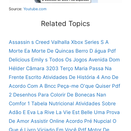
Source:
Youtube.com
Related Topics
Assassin s Creed Valhalla Xbox Series S
A
Morte Ea Morte De Quincas Berro D água Pdf
Delicious Emily s Todos Os Jogos
Avenida Dom
Hélder Câmara 3203
Terço Maria Passa Na
Frente Escrito
Atividades De História 4 Ano De
Acordo Com A Bncc
Peça-me O'que Quiser Pdf
2
Desenhos Para Colorir De Bonecas
Nan
Comfor 1 Tabela Nutricional
Atividades Sobre
Adão E Eva
La Rive La Vie Est Belle
Uma Prova
De Amor Assistir Online
Acordo Pré Nupcial O
Que é
Livro Viciado Em Você Pdf
Motor De