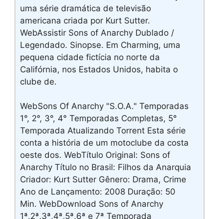
uma série dramática de televisão
americana criada por Kurt Sutter.
WebAssistir Sons of Anarchy Dublado /
Legendado. Sinopse. Em Charming, uma
pequena cidade fictícia no norte da
Califórnia, nos Estados Unidos, habita o
clube de.
WebSons Of Anarchy "S.O.A." Temporadas
1°, 2°, 3°, 4° Temporadas Completas, 5°
Temporada Atualizando Torrent Esta série
conta a história de um motoclube da costa
oeste dos. WebTítulo Original: Sons of
Anarchy Título no Brasil: Filhos da Anarquia
Criador: Kurt Sutter Gênero: Drama, Crime
Ano de Lançamento: 2008 Duração: 50
Min. WebDownload Sons of Anarchy
1ª,2ª,3ª,4ª,5ª,6ª e 7ª Temporada