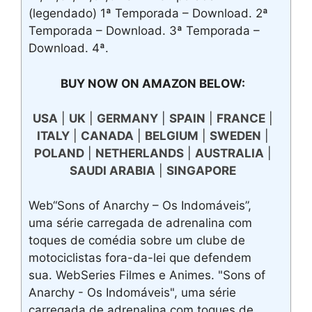
(legendado) 1ª Temporada – Download. 2ª
Temporada – Download. 3ª Temporada –
Download. 4ª.
BUY NOW ON AMAZON BELOW:
USA
|
UK
|
GERMANY
|
SPAIN
|
FRANCE
|
ITALY
|
CANADA
|
BELGIUM
|
SWEDEN
|
POLAND
|
NETHERLANDS
|
AUSTRALIA
|
SAUDI ARABIA
|
SINGAPORE
Web“Sons of Anarchy – Os Indomáveis”,
uma série carregada de adrenalina com
toques de comédia sobre um clube de
motociclistas fora-da-lei que defendem
sua. WebSeries Filmes e Animes. "Sons of
Anarchy - Os Indomáveis", uma série
carregada de adrenalina com toques de