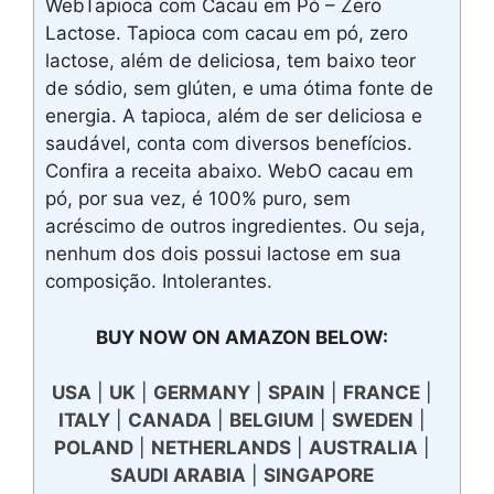
WebTapioca com Cacau em Pó – Zero
Lactose. Tapioca com cacau em pó, zero
lactose, além de deliciosa, tem baixo teor
de sódio, sem glúten, e uma ótima fonte de
energia. A tapioca, além de ser deliciosa e
saudável, conta com diversos benefícios.
Confira a receita abaixo. WebO cacau em
pó, por sua vez, é 100% puro, sem
acréscimo de outros ingredientes. Ou seja,
nenhum dos dois possui lactose em sua
composição. Intolerantes.
BUY NOW ON AMAZON BELOW:
USA
|
UK
|
GERMANY
|
SPAIN
|
FRANCE
|
ITALY
|
CANADA
|
BELGIUM
|
SWEDEN
|
POLAND
|
NETHERLANDS
|
AUSTRALIA
|
SAUDI ARABIA
|
SINGAPORE