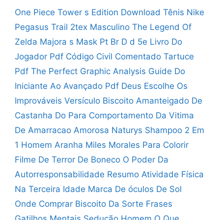
One Piece Tower s Edition Download
Tênis Nike
Pegasus Trail 2tex Masculino
The Legend Of
Zelda Majora s Mask Pt Br
D d 5e Livro Do
Jogador Pdf
Código Civil Comentado Tartuce
Pdf
The Perfect Graphic Analysis Guide Do
Iniciante Ao Avançado Pdf
Deus Escolhe Os
Improváveis Versículo
Biscoito Amanteigado De
Castanha Do Para
Comportamento Da Vitima
De Amarracao Amorosa
Naturys Shampoo 2 Em
1
Homem Aranha Miles Morales Para Colorir
Filme De Terror De Boneco
O Poder Da
Autorresponsabilidade Resumo
Atividade Física
Na Terceira Idade
Marca De óculos De Sol
Onde Comprar Biscoito Da Sorte
Frases
Gatilhos Mentais Sedução Homem
O Que