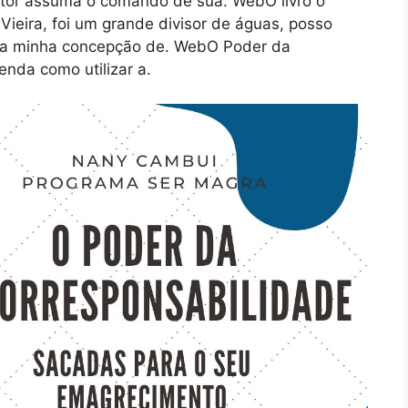
itor assuma o comando de sua. WebO livro o
ieira, foi um grande divisor de águas, posso
ar a minha concepção de. WebO Poder da
enda como utilizar a.