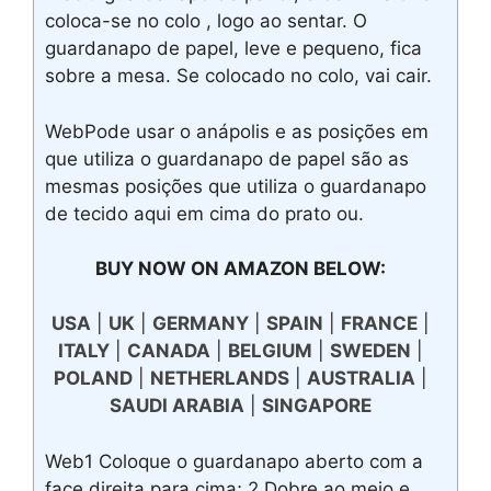
coloca-se no colo , logo ao sentar. O
guardanapo de papel, leve e pequeno, fica
sobre a mesa. Se colocado no colo, vai cair.
WebPode usar o anápolis e as posições em
que utiliza o guardanapo de papel são as
mesmas posições que utiliza o guardanapo
de tecido aqui em cima do prato ou.
BUY NOW ON AMAZON BELOW:
USA
|
UK
|
GERMANY
|
SPAIN
|
FRANCE
|
ITALY
|
CANADA
|
BELGIUM
|
SWEDEN
|
POLAND
|
NETHERLANDS
|
AUSTRALIA
|
SAUDI ARABIA
|
SINGAPORE
Web1 Coloque o guardanapo aberto com a
face direita para cima; 2 Dobre ao meio e