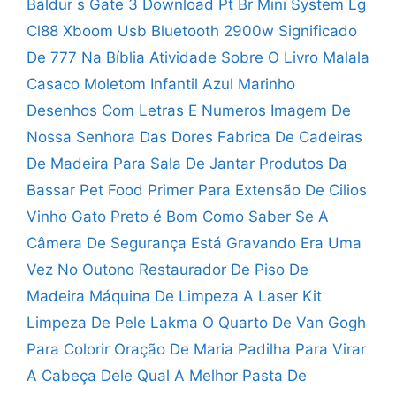
Baldur s Gate 3 Download Pt Br
Mini System Lg
Cl88 Xboom Usb Bluetooth 2900w
Significado
De 777 Na Bíblia
Atividade Sobre O Livro Malala
Casaco Moletom Infantil Azul Marinho
Desenhos Com Letras E Numeros
Imagem De
Nossa Senhora Das Dores
Fabrica De Cadeiras
De Madeira Para Sala De Jantar
Produtos Da
Bassar Pet Food
Primer Para Extensão De Cilios
Vinho Gato Preto é Bom
Como Saber Se A
Câmera De Segurança Está Gravando
Era Uma
Vez No Outono
Restaurador De Piso De
Madeira
Máquina De Limpeza A Laser
Kit
Limpeza De Pele Lakma
O Quarto De Van Gogh
Para Colorir
Oração De Maria Padilha Para Virar
A Cabeça Dele
Qual A Melhor Pasta De