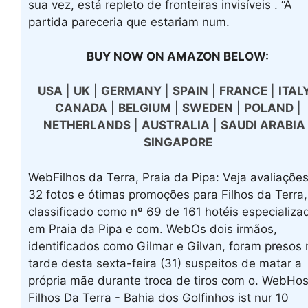
sua vez, está repleto de fronteiras invisíveis . “À
partida pareceria que estariam num.
BUY NOW ON AMAZON BELOW:
USA
|
UK
|
GERMANY
|
SPAIN
|
FRANCE
|
ITAL
CANADA
|
BELGIUM
|
SWEDEN
|
POLAND
|
NETHERLANDS
|
AUSTRALIA
|
SAUDI ARABIA
SINGAPORE
WebFilhos da Terra, Praia da Pipa: Veja avaliações
32 fotos e ótimas promoções para Filhos da Terra,
classificado como nº 69 de 161 hotéis especializa
em Praia da Pipa e com. WebOs dois irmãos,
identificados como Gilmar e Gilvan, foram presos 
tarde desta sexta-feira (31) suspeitos de matar a
própria mãe durante troca de tiros com o. WebHos
Filhos Da Terra - Bahia dos Golfinhos ist nur 10