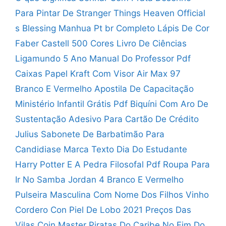
Para Pintar De Stranger Things
Heaven Official
s Blessing Manhua Pt br Completo
Lápis De Cor
Faber Castell 500 Cores
Livro De Ciências
Ligamundo 5 Ano Manual Do Professor Pdf
Caixas Papel Kraft Com Visor
Air Max 97
Branco E Vermelho
Apostila De Capacitação
Ministério Infantil Grátis Pdf
Biquíni Com Aro De
Sustentação
Adesivo Para Cartão De Crédito
Julius
Sabonete De Barbatimão Para
Candidiase
Marca Texto Dia Do Estudante
Harry Potter E A Pedra Filosofal Pdf
Roupa Para
Ir No Samba
Jordan 4 Branco E Vermelho
Pulseira Masculina Com Nome Dos Filhos
Vinho
Cordero Con Piel De Lobo 2021
Preços Das
Vilas Coin Master
Piratas Do Caribe No Fim Do