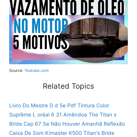
Source:
Youtube.com
Related Topics
Livro Do Mestre D d 5e Pdf
Tintura Color
Suprême L oréal 6 31 Amêndoa
The Titan s
Bride Cap 67
Se Não Houver Amanhã Reflexão
Caixa De Som Kimaster K500
Titan's Bride