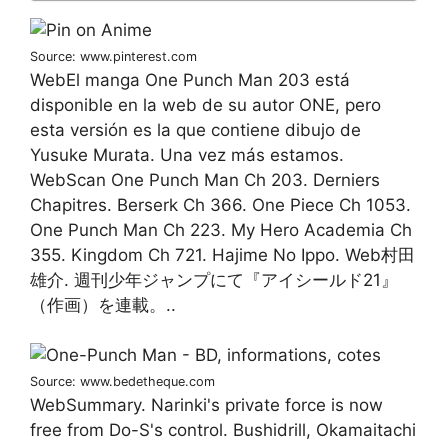
Source: www.pinterest.com
WebEl manga One Punch Man 203 está
disponible en la web de su autor ONE, pero
esta versión es la que contiene dibujo de
Yusuke Murata. Una vez más estamos.
WebScan One Punch Man Ch 203. Derniers
Chapitres. Berserk Ch 366. One Piece Ch 1053.
One Punch Man Ch 223. My Hero Academia Ch
355. Kingdom Ch 721. Hajime No Ippo. Web村田
雄介. 週刊少年ジャンプにて『アイシールド21』
（作画）を連載。..
Source: www.bedetheque.com
WebSummary. Narinki's private force is now
free from Do-S's control. Bushidrill, Okamaitachi