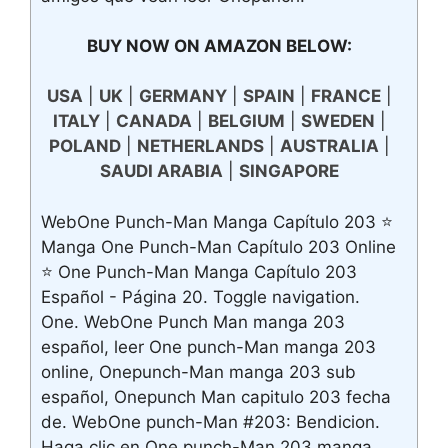
BUY NOW ON AMAZON BELOW:
USA
|
UK
|
GERMANY
|
SPAIN
|
FRANCE
|
ITALY
|
CANADA
|
BELGIUM
|
SWEDEN
|
POLAND
|
NETHERLANDS
|
AUSTRALIA
|
SAUDI ARABIA
|
SINGAPORE
WebOne Punch-Man Manga Capítulo 203 ⭐
Manga One Punch-Man Capítulo 203 Online
⭐ One Punch-Man Manga Capítulo 203
Español - Página 20. Toggle navigation.
One. WebOne Punch Man manga 203
español, leer One punch-Man manga 203
online, Onepunch-Man manga 203 sub
español, Onepunch Man capitulo 203 fecha
de. WebOne punch-Man #203: Bendicion.
Haga clic en One punch-Man 203 manga