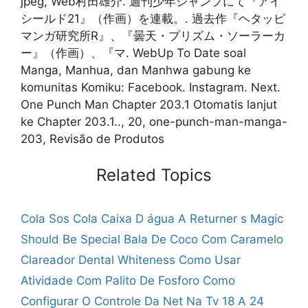
jpeg, Web村田雄介. 週刊少年ジャンプにて『アイ
シールド21』（作画）を連載。. 過去作『ヘタッピ
マンガ研究所R』、『曇天・プリズム・ソーラーカ
ー』（作画）、『マ. WebUp To Date soal
Manga, Manhua, dan Manhwa gabung ke
komunitas Komiku: Facebook. Instagram. Next.
One Punch Man Chapter 203.1 Otomatis lanjut
ke Chapter 203.1.., 20, one-punch-man-manga-
203, Revisão de Produtos
Related Topics
Cola Sos Cola Caixa D água
A Returner s Magic
Should Be Special
Bala De Coco Com Caramelo
Clareador Dental Whiteness Como Usar
Atividade Com Palito De Fosforo
Como
Configurar O Controle Da Net Na Tv
18 A 24