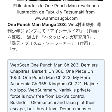
El ilustrador de One Punch Man revela una
ilustración de Fubuki y Tatsumaki from
www.anmosugoi.com
One Punch Man Manga 203
. Web村田雄介. 週
刊少年ジャンプにて『アイシールド21』（作画）
を連載。. 過去作『ヘタッピマンガ研究所R』、
『曇天・プリズム・ソーラーカー』（作画）、
『マ.
WebScan One Punch Man Ch 203. Derniers
Chapitres. Berserk Ch 366. One Piece Ch
1053. One Punch Man Ch 223. My Hero
Academia Ch 355. Kingdom Ch 721. Hajime
No Ippo. WebSummary. Narinki's private
force is now free from Do-S's control.
Bushidrill, Okamaitachi and Iaian plot their
escape, but threat-level Demon monster