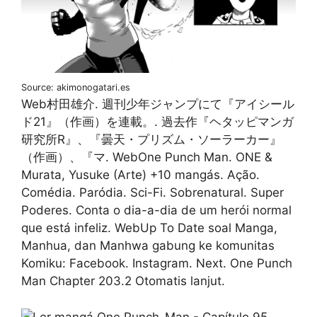
Source: akimonogatari.es
Web村田雄介. 週刊少年ジャンプにて『アイシール
ド21』（作画）を連載。. 過去作『ヘタッピマンガ
研究所R』、『曇天・プリズム・ソーラーカー』
（作画）、『マ. WebOne Punch Man. ONE &
Murata, Yusuke (Arte) +10 mangás. Ação.
Comédia. Paródia. Sci-Fi. Sobrenatural. Super
Poderes. Conta o dia-a-dia de um herói normal
que está infeliz. WebUp To Date soal Manga,
Manhua, dan Manhwa gabung ke komunitas
Komiku: Facebook. Instagram. Next. One Punch
Man Chapter 203.2 Otomatis lanjut.