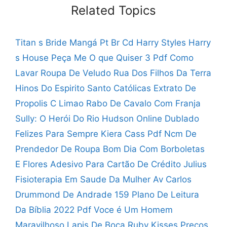
Related Topics
Titan s Bride Mangá Pt Br
Cd Harry Styles Harry
s House
Peça Me O que Quiser 3 Pdf
Como
Lavar Roupa De Veludo
Rua Dos Filhos Da Terra
Hinos Do Espirito Santo Católicas
Extrato De
Propolis C Limao
Rabo De Cavalo Com Franja
Sully: O Herói Do Rio Hudson Online Dublado
Felizes Para Sempre Kiera Cass Pdf
Ncm De
Prendedor De Roupa
Bom Dia Com Borboletas
E Flores
Adesivo Para Cartão De Crédito Julius
Fisioterapia Em Saude Da Mulher
Av Carlos
Drummond De Andrade 159
Plano De Leitura
Da Bíblia 2022 Pdf
Voce é Um Homem
Maravilhoso
Lapis De Boca Ruby Kisses
Preços