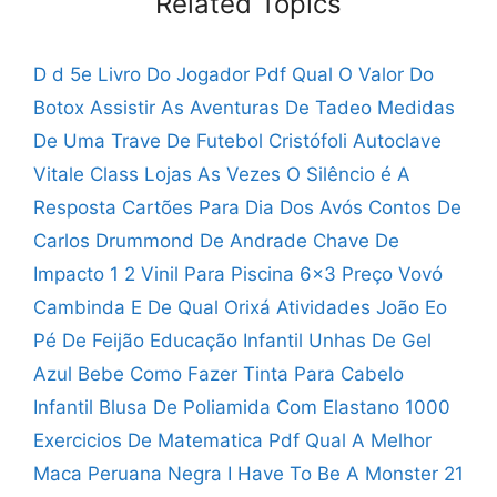
Related Topics
D d 5e Livro Do Jogador Pdf
Qual O Valor Do
Botox
Assistir As Aventuras De Tadeo
Medidas
De Uma Trave De Futebol
Cristófoli Autoclave
Vitale Class Lojas
As Vezes O Silêncio é A
Resposta
Cartões Para Dia Dos Avós
Contos De
Carlos Drummond De Andrade
Chave De
Impacto 1 2
Vinil Para Piscina 6x3 Preço
Vovó
Cambinda E De Qual Orixá
Atividades João Eo
Pé De Feijão Educação Infantil
Unhas De Gel
Azul Bebe
Como Fazer Tinta Para Cabelo
Infantil
Blusa De Poliamida Com Elastano
1000
Exercicios De Matematica Pdf
Qual A Melhor
Maca Peruana Negra
I Have To Be A Monster 21