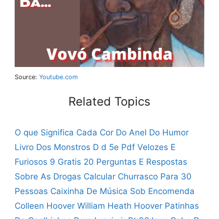
Source:
Youtube.com
Related Topics
O que Significa Cada Cor Do Anel Do Humor
Livro Dos Monstros D d 5e Pdf
Velozes E
Furiosos 9 Gratis
20 Perguntas E Respostas
Sobre As Drogas
Calcular Churrasco Para 30
Pessoas
Caixinha De Música Sob Encomenda
Colleen Hoover William Heath Hoover
Patinhas