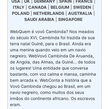
USA
|
UK
|
GERMANY
|
SPAIN
|
FRANCE
|
ITALY
|
CANADA
|
BELGIUM
|
SWEDEN
|
POLAND
|
NETHERLANDS
|
AUSTRALIA
|
SAUDI ARABIA
|
SINGAPORE
WebQuem é vovó Cambinda? Nos meados
do século XVI, Cambinda foi trazida de sua
terra natal Guiné, para o Brasil. Ainda era
uma menina quando veio em um navio
negreiro. WebVovó Cambinda De Aruanda,
de Angola, das Almas, da Guiné… de todos
os lugares! Uma entidade que conversa
bastante, com voz calma e mansa, caminha
bem arcada e. WebConta a história que a
Vovó Cambinda chegou ao Brasil, em um
navio negreiro, como muitos dos seus
irmãos do continente africano. Os escravos
eram.