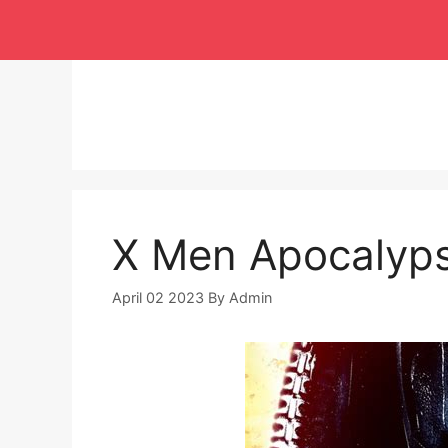
Langsung
ke
isi
X Men Apocalyps
April 02 2023
By
Admin