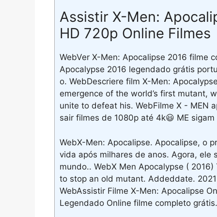
Assistir X-Men: Apocal
HD 720p Online Filmes
WebVer X-Men: Apocalipse 2016 filme c
Apocalypse 2016 legendado grátis por
o. WebDescriere film X-Men: Apocalypse (
emergence of the world’s first mutant,
unite to defeat his. WebFilme X - MEN ap
sair filmes de 1080p até 4k😃 ME sigam
WebX-Men: Apocalipse. Apocalipse, o pr
vida após milhares de anos. Agora, ele 
mundo.. WebX Men Apocalypse ( 2016) To
to stop an old mutant. Addeddate. 2021-
WebAssistir Filme X-Men: Apocalipse O
Legendado Online filme completo grátis.