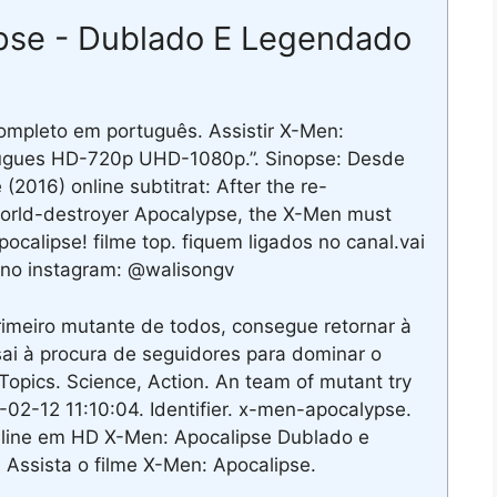
ipse - Dublado E Legendado
ompleto em português. Assistir X-Men:
tugues HD-720p UHD-1080p.”. Sinopse: Desde
2016) online subtitrat: After the re-
 world-destroyer Apocalypse, the X-Men must
ocalipse! filme top. fiquem ligados no canal.vai
 no instagram: @walisongv
imeiro mutante de todos, consegue retornar à
sai à procura de seguidores para dominar o
pics. Science, Action. An team of mutant try
02-12 11:10:04. Identifier. x-men-apocalypse.
nline em HD X-Men: Apocalipse Dublado e
 Assista o filme X-Men: Apocalipse.