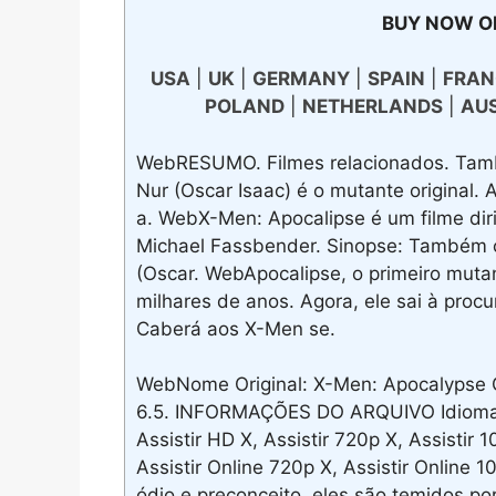
BUY NOW O
USA
|
UK
|
GERMANY
|
SPAIN
|
FRAN
POLAND
|
NETHERLANDS
|
AU
WebRESUMO. Filmes relacionados. Tam
Nur (Oscar Isaac) é o mutante original. 
a. WebX-Men: Apocalipse é um filme di
Michael Fassbender. Sinopse: Também 
(Oscar. WebApocalipse, o primeiro muta
milhares de anos. Agora, ele sai à pro
Caberá aos X-Men se.
WebNome Original: X-Men: Apocalypse 
6.5. INFORMAÇÕES DO ARQUIVO Idioma: 
Assistir HD X, Assistir 720p X, Assistir 1
Assistir Online 720p X, Assistir Online
ódio e preconceito, eles são temidos p