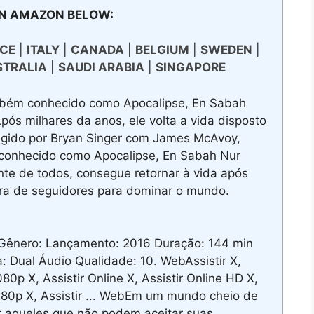
N AMAZON BELOW:
CE
|
ITALY
|
CANADA
|
BELGIUM
|
SWEDEN
|
STRALIA
|
SAUDI ARABIA
|
SINGAPORE
bém conhecido como Apocalipse, En Sabah
Após milhares da anos, ele volta a vida disposto
rigido por Bryan Singer com James McAvoy,
conhecido como Apocalipse, En Sabah Nur
nte de todos, consegue retornar à vida após
cura de seguidores para dominar o mundo.
Gênero: Lançamento: 2016 Duração: 144 min
Dual Áudio Qualidade: 10. WebAssistir X,
080p X, Assistir Online X, Assistir Online HD X,
 1080p X, Assistir ... WebEm um mundo cheio de
or aqueles que não podem aceitar suas