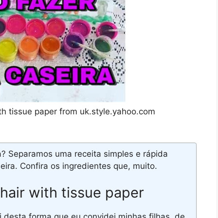
ith tissue paper from uk.style.yahoo.com
ra? Separamos uma receita simples e rápida
ira. Confira os ingredientes que, muito.
hair with tissue paper
 desta forma que eu convidei minhas filhas, de