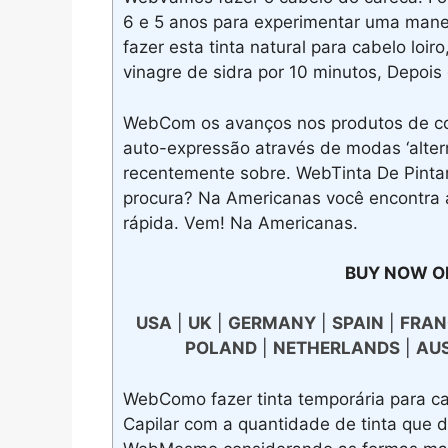
6 e 5 anos para experimentar uma manei
fazer esta tinta natural para cabelo loiro
vinagre de sidra por 10 minutos, Depois
WebCom os avanços nos produtos de col
auto-expressão através de modas ‘alter
recentemente sobre. WebTinta De Pinta
procura? Na Americanas você encontra 
rápida. Vem! Na Americanas.
BUY NOW O
USA
|
UK
|
GERMANY
|
SPAIN
|
FRAN
POLAND
|
NETHERLANDS
|
AU
WebComo fazer tinta temporária para c
Capilar com a quantidade de tinta que 