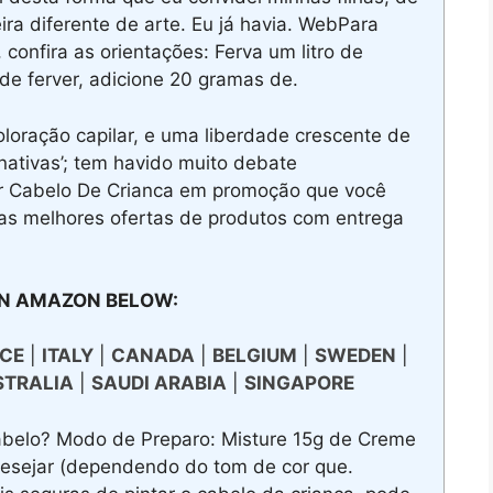
ra diferente de arte. Eu já havia. WebPara
, confira as orientações: Ferva um litro de
 de ferver, adicione 20 gramas de.
oração capilar, e uma liberdade crescente de
nativas’; tem havido muito debate
r Cabelo De Crianca em promoção que você
as melhores ofertas de produtos com entrega
N AMAZON BELOW:
CE
|
ITALY
|
CANADA
|
BELGIUM
|
SWEDEN
|
STRALIA
|
SAUDI ARABIA
|
SINGAPORE
abelo? Modo de Preparo: Misture 15g de Creme
desejar (dependendo do tom de cor que.