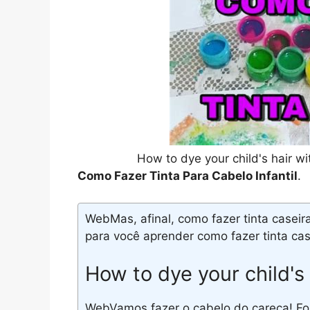
How to dye your child's hair w
Como Fazer Tinta Para Cabelo Infantil
.
WebMas, afinal, como fazer tinta casei
para você aprender como fazer tinta case
How to dye your child's 
WebVamos fazer o cabelo do careca! Foi