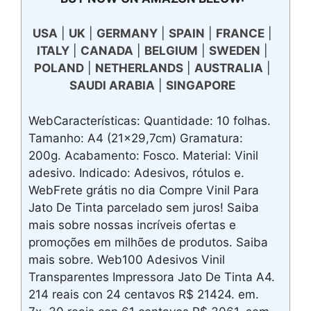
USA
|
UK
|
GERMANY
|
SPAIN
|
FRANCE
|
ITALY
|
CANADA
|
BELGIUM
|
SWEDEN
|
POLAND
|
NETHERLANDS
|
AUSTRALIA
|
SAUDI ARABIA
|
SINGAPORE
WebCaracterísticas: Quantidade: 10 folhas.
Tamanho: A4 (21×29,7cm) Gramatura:
200g. Acabamento: Fosco. Material: Vinil
adesivo. Indicado: Adesivos, rótulos e.
WebFrete grátis no dia Compre Vinil Para
Jato De Tinta parcelado sem juros! Saiba
mais sobre nossas incríveis ofertas e
promoções em milhões de produtos. Saiba
mais sobre. Web100 Adesivos Vinil
Transparentes Impressora Jato De Tinta A4.
214 reais con 24 centavos R$ 21424. em.