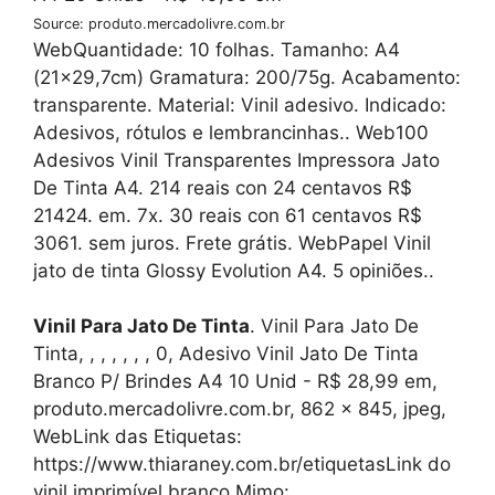
Source: produto.mercadolivre.com.br
WebQuantidade: 10 folhas. Tamanho: A4
(21×29,7cm) Gramatura: 200/75g. Acabamento:
transparente. Material: Vinil adesivo. Indicado:
Adesivos, rótulos e lembrancinhas.. Web100
Adesivos Vinil Transparentes Impressora Jato
De Tinta A4. 214 reais con 24 centavos R$
21424. em. 7x. 30 reais con 61 centavos R$
3061. sem juros. Frete grátis. WebPapel Vinil
jato de tinta Glossy Evolution A4. 5 opiniões..
Vinil Para Jato De Tinta
. Vinil Para Jato De
Tinta, , , , , , , 0, Adesivo Vinil Jato De Tinta
Branco P/ Brindes A4 10 Unid - R$ 28,99 em,
produto.mercadolivre.com.br, 862 x 845, jpeg,
WebLink das Etiquetas:
https://www.thiaraney.com.br/etiquetasLink do
vinil imprimível branco Mimo: