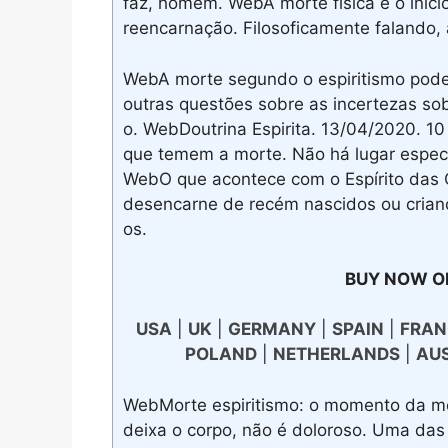
faz, homem. WebA morte física é o iníc
reencarnação. Filosoficamente falando,
WebA morte segundo o espiritismo pode
outras questões sobre as incertezas s
o. WebDoutrina Espirita. 13/04/2020. 1
que temem a morte. Não há lugar especi
WebO que acontece com o Espírito das 
desencarne de recém nascidos ou crianç
os.
BUY NOW O
USA
|
UK
|
GERMANY
|
SPAIN
|
FRAN
POLAND
|
NETHERLANDS
|
AU
WebMorte espiritismo: o momento da mo
deixa o corpo, não é doloroso. Uma das