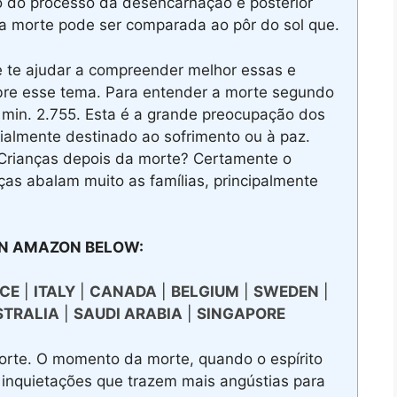
io do processo da desencarnação e posterior
 a morte pode ser comparada ao pôr do sol que.
 te ajudar a compreender melhor essas e
obre esse tema. Para entender a morte segundo
0 min. 2.755. Esta é a grande preocupação dos
almente destinado ao sofrimento ou à paz.
Crianças depois da morte? Certamente o
as abalam muito as famílias, principalmente
N AMAZON BELOW:
CE
|
ITALY
|
CANADA
|
BELGIUM
|
SWEDEN
|
STRALIA
|
SAUDI ARABIA
|
SINGAPORE
rte. O momento da morte, quando o espírito
 inquietações que trazem mais angústias para