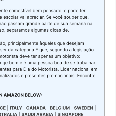
nte comestível bem pensado, e pode ter
e escolar vai apreciar. Se você souber que.
hão passam grande parte de sua semana na
isso, separamos algumas dicas de.
ão, principalmente àqueles que desejam
 ser da categoria E que, segundo a legislação
 motorista deve ter apenas um objetivo:
rige bem e é uma pessoa boa de se trabalhar.
sentes para Dia do Motorista. Líder nacional em
onalizados e presentes promocionais. Encontre
N AMAZON BELOW:
CE
|
ITALY
|
CANADA
|
BELGIUM
|
SWEDEN
|
STRALIA
|
SAUDI ARABIA
|
SINGAPORE