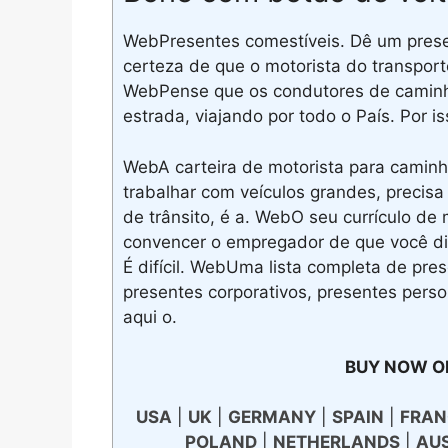
WebPresentes comestíveis. Dê um prese
certeza de que o motorista do transport
WebPense que os condutores de camin
estrada, viajando por todo o País. Por 
WebA carteira de motorista para caminh
trabalhar com veículos grandes, precisa
de trânsito, é a. WebO seu currículo de
convencer o empregador de que você di
É difícil. WebUma lista completa de pre
presentes corporativos, presentes pers
aqui o.
BUY NOW O
USA
|
UK
|
GERMANY
|
SPAIN
|
FRAN
POLAND
|
NETHERLANDS
|
AU