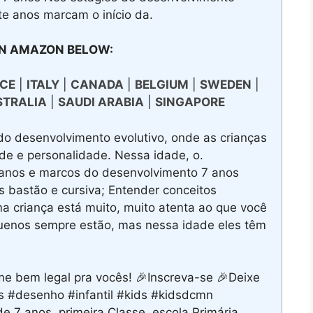
ete anos marcam o início da.
N AMAZON BELOW:
CE
|
ITALY
|
CANADA
|
BELGIUM
|
SWEDEN
|
STRALIA
|
SAUDI ARABIA
|
SINGAPORE
o desenvolvimento evolutivo, onde as crianças
ade e personalidade. Nessa idade, o.
 anos e marcos do desenvolvimento 7 anos
s bastão e cursiva; Entender conceitos
 criança está muito, muito atenta ao que você
uenos sempre estão, mas nessa idade eles têm
lme bem legal pra vocês! 🎉Inscreva-se 🎉Deixe
as #desenho #infantil #kids #kidsdcmn
 7 anos, primeira Classe, escola Primária.