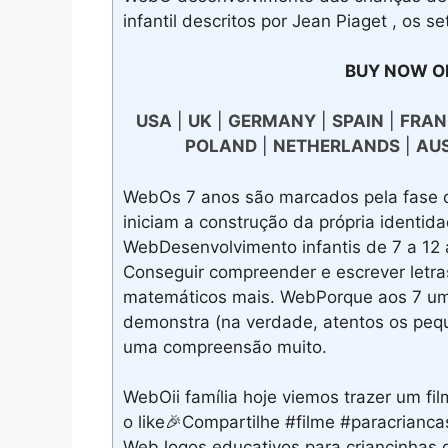
infantil descritos por Jean Piaget , os s
BUY NOW O
USA
|
UK
|
GERMANY
|
SPAIN
|
FRAN
POLAND
|
NETHERLANDS
|
AU
WebOs 7 anos são marcados pela fase d
iniciam a construção da própria identid
WebDesenvolvimento infantis de 7 a 12
Conseguir compreender e escrever letra
matemáticos mais. WebPorque aos 7 uma
demonstra (na verdade, atentos os peq
uma compreensão muito.
WebOii família hoje viemos trazer um fi
o like🎉Compartilhe #filme #paracrianc
WebJogos educativos para criançinhas de