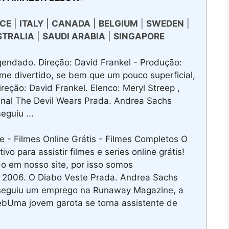
CE
|
ITALY
|
CANADA
|
BELGIUM
|
SWEDEN
|
STRALIA
|
SAUDI ARABIA
|
SINGAPORE
ndado. Direção: David Frankel - Produção:
ilme divertido, se bem que um pouco superficial,
eção: David Frankel. Elenco: Meryl Streep ,
ginal The Devil Wears Prada. Andrea Sachs
guiu ...
ne - Filmes Online Grátis - Filmes Completos O
ivo para assistir filmes e series online grátis!
em nosso site, por isso somos
 2006. O Diabo Veste Prada. Andrea Sachs
seguiu um emprego na Runaway Magazine, a
ebUma jovem garota se torna assistente de