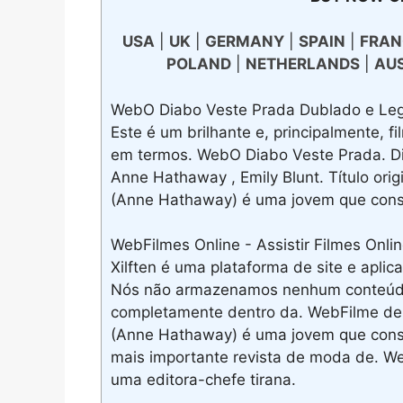
USA
|
UK
|
GERMANY
|
SPAIN
|
FRAN
POLAND
|
NETHERLANDS
|
AU
WebO Diabo Veste Prada Dublado e Lege
Este é um brilhante e, principalmente, f
em termos. WebO Diabo Veste Prada. Dir
Anne Hathaway , Emily Blunt. Título ori
(Anne Hathaway) é uma jovem que conse
WebFilmes Online - Assistir Filmes Onli
Xilften é uma plataforma de site e aplicat
Nós não armazenamos nenhum conteúdo 
completamente dentro da. WebFilme de
(Anne Hathaway) é uma jovem que con
mais importante revista de moda de. W
uma editora-chefe tirana.