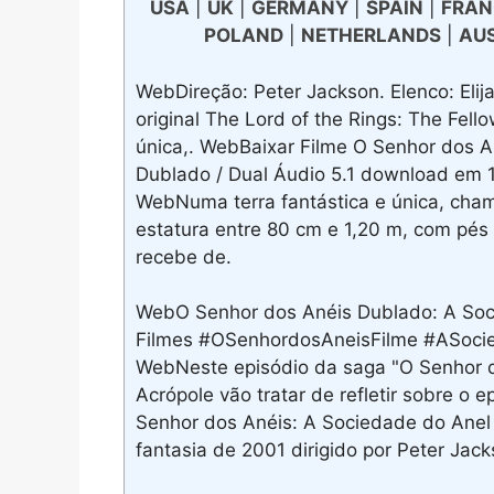
USA
|
UK
|
GERMANY
|
SPAIN
|
FRAN
POLAND
|
NETHERLANDS
|
AU
WebDireção: Peter Jackson. Elenco: Elija
original The Lord of the Rings: The Fell
única,. WebBaixar Filme O Senhor dos A
Dublado / Dual Áudio 5.1 download em 
WebNuma terra fantástica e única, cha
estatura entre 80 cm e 1,20 m, com pé
recebe de.
WebO Senhor dos Anéis Dublado: A Soci
Filmes #OSenhordosAneisFilme #ASoci
WebNeste episódio da saga "O Senhor do
Acrópole vão tratar de refletir sobre o
Senhor dos Anéis: A Sociedade do Anel
fantasia de 2001 dirigido por Peter Jac