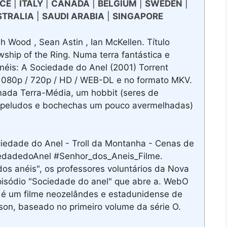
CE
|
ITALY
|
CANADA
|
BELGIUM
|
SWEDEN
|
STRALIA
|
SAUDI ARABIA
|
SINGAPORE
h Wood , Sean Astin , Ian McKellen. Título
owship of the Ring. Numa terra fantástica e
néis: A Sociedade do Anel (2001) Torrent
1080p / 720p / HD / WEB-DL e no formato MKV.
mada Terra-Média, um hobbit (seres de
s peludos e bochechas um pouco avermelhadas)
edade do Anel - Troll da Montanha - Cenas de
edadedoAnel #Senhor_dos_Aneis_Filme.
s anéis", os professores voluntários da Nova
 episódio "Sociedade do anel" que abre a. WebO
 é um filme neozelândes e estadunidense de
kson, baseado no primeiro volume da série O.