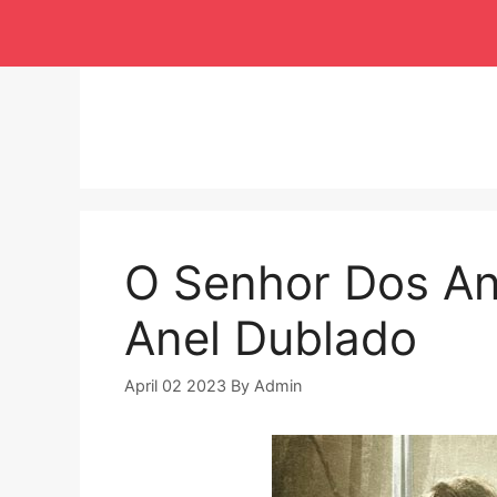
Langsung
ke
isi
O Senhor Dos An
Anel Dublado
April 02 2023
By
Admin