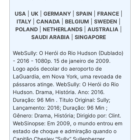
USA
|
UK
|
GERMANY
|
SPAIN
|
FRANCE
|
ITALY
|
CANADA
|
BELGIUM
|
SWEDEN
|
POLAND
|
NETHERLANDS
|
AUSTRALIA
|
SAUDI ARABIA
|
SINGAPORE
WebSully: O Herói do Rio Hudson (Dublado)
- 2016 - 1080p. 15 de janeiro de 2009.
Logo após decolar do aeroporto de
LaGuardia, em Nova York, uma revoada de
pássaros atinge. WebSully: O Herói do Rio
Hudson. Drama, História. Ano: 2016.
Duração: 96 Min . Titulo Original: Sully;
Lançamento: 2016; Duração: 96 Min ;
Gênero: Drama, História; Dirigido por: Clint.
WebSinopse: Em 2009, o mundo entrou em
estado de choque e admiração quando o
Capitão Chesley “Sully” Sullenberger