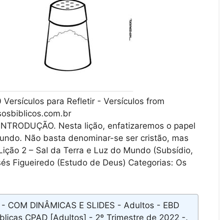
Versículos para Refletir - Versículos from
osbiblicos.com.br
INTRODUÇÃO. Nesta lição, enfatizaremos o papel
 Mundo. Não basta denominar-se ser cristão, mas
Lição 2 – Sal da Terra e Luz do Mundo (Subsídio,
sés Figueiredo (Estudo de Deus) Categorias: Os
o - COM DINÂMICAS E SLIDES - Adultos - EBD
íblicas CPAD [Adultos] - 2º Trimestre de 2022 -.