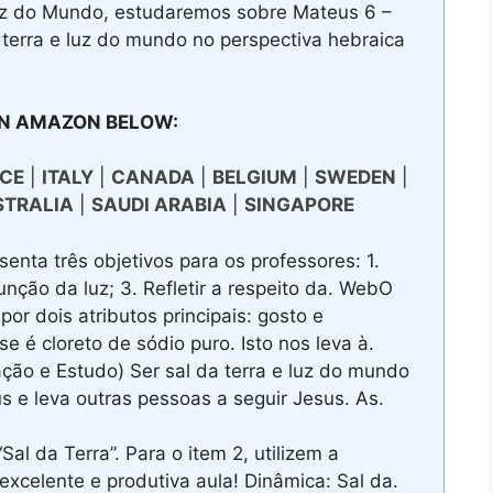
Luz do Mundo, estudaremos sobre Mateus 6 –
 terra e luz do mundo no perspectiva hebraica
N AMAZON BELOW:
CE
|
ITALY
|
CANADA
|
BELGIUM
|
SWEDEN
|
STRALIA
|
SAUDI ARABIA
|
SINGAPORE
ta três objetivos para os professores: 1.
unção da luz; 3. Refletir a respeito da. WebO
 por dois atributos principais: gosto e
 é cloreto de sódio puro. Isto nos leva à.
ção e Estudo) Ser sal da terra e luz do mundo
eus e leva outras pessoas a seguir Jesus. As.
al da Terra”. Para o item 2, utilizem a
celente e produtiva aula! Dinâmica: Sal da.