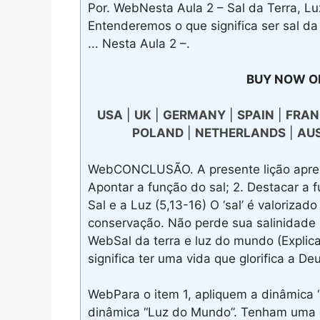
Por. WebNesta Aula 2 – Sal da Terra, 
Entenderemos o que significa ser sal da
... Nesta Aula 2 –.
BUY NOW O
USA
|
UK
|
GERMANY
|
SPAIN
|
FRAN
POLAND
|
NETHERLANDS
|
AU
WebCONCLUSÃO. A presente lição apresen
Apontar a função do sal; 2. Destacar a f
Sal e a Luz (5,13-16) O ‘sal’ é valorizado
conservação. Não perde sua salinidade se
WebSal da terra e luz do mundo (Explica
significa ter uma vida que glorifica a D
WebPara o item 1, apliquem a dinâmica “S
dinâmica “Luz do Mundo”. Tenham uma ex