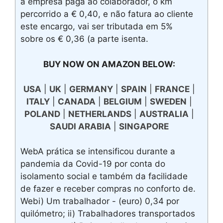
a empresa paga ao colaborador, o km
percorrido a € 0,40, e não fatura ao cliente
este encargo, vai ser tributada em 5%
sobre os € 0,36 (a parte isenta.
BUY NOW ON AMAZON BELOW:
USA
|
UK
|
GERMANY
|
SPAIN
|
FRANCE
|
ITALY
|
CANADA
|
BELGIUM
|
SWEDEN
|
POLAND
|
NETHERLANDS
|
AUSTRALIA
|
SAUDI ARABIA
|
SINGAPORE
WebA prática se intensificou durante a
pandemia da Covid-19 por conta do
isolamento social e também da facilidade
de fazer e receber compras no conforto de.
Webi) Um trabalhador - (euro) 0,34 por
quilómetro; ii) Trabalhadores transportados