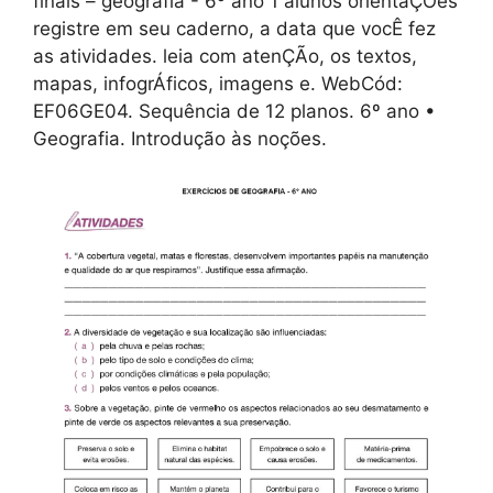
finais – geografia - 6º ano 1 alunos orientaÇÕes
registre em seu caderno, a data que vocÊ fez
as atividades. leia com atenÇÃo, os textos,
mapas, infogrÁficos, imagens e. WebCód:
EF06GE04. Sequência de 12 planos. 6º ano •
Geografia. Introdução às noções.