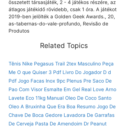
összetett társasjáték, 2 - 4 játékos részére, az
átlagos játékidő rövidebb, csak 1 óra. A játékot
2019-ben jelölték a Golden Geek Awards., 20,
as-tabernas-do-vale-profundo, Revisão de
Produtos
Related Topics
Tênis Nike Pegasus Trail 2tex Masculino
Peça
Me O que Quiser 3 Pdf
Livro Do Jogador D d
Pdf
Jogo Facas Inox 9pc Plenus Pre
Saco De
Pao Com Visor
Esmalte Em Gel Real Love
Arno
Lavete Eco 11kg Manual
Oleo De Coco Santo
Oleo
A Bruxinha Que Era Boa Resumo
Jogo De
Chave De Boca Gedore
Lavadora De Garrafas
De Cerveja
Pasta De Amendoim Dr Peanut