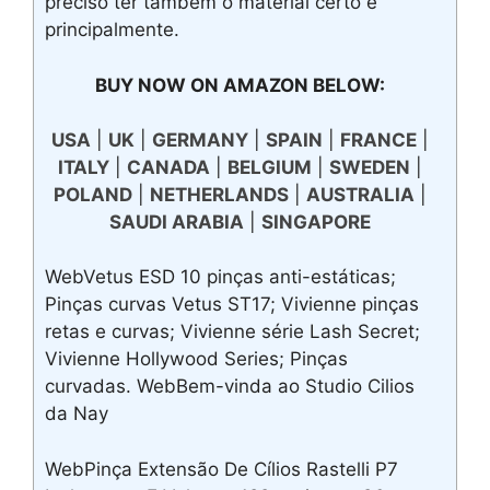
preciso ter também o material certo e
principalmente.
BUY NOW ON AMAZON BELOW:
USA
|
UK
|
GERMANY
|
SPAIN
|
FRANCE
|
ITALY
|
CANADA
|
BELGIUM
|
SWEDEN
|
POLAND
|
NETHERLANDS
|
AUSTRALIA
|
SAUDI ARABIA
|
SINGAPORE
WebVetus ESD 10 pinças anti-estáticas;
Pinças curvas Vetus ST17; Vivienne pinças
retas e curvas; Vivienne série Lash Secret;
Vivienne Hollywood Series; Pinças
curvadas. WebBem-vinda ao Studio Cilios
da Nay
WebPinça Extensão De Cílios Rastelli P7