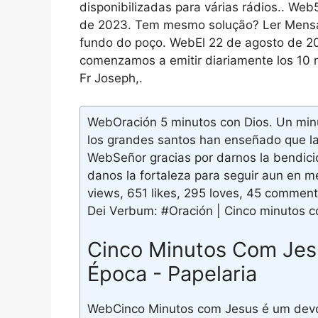
disponibilizadas para várias rádios.. W
de 2023. Tem mesmo solução? Ler Mensa
fundo do poço. WebEl 22 de agosto de 20
comenzamos a emitir diariamente los 10 mi
Fr Joseph,.
WebOración 5 minutos con Dios. Un minu
los grandes santos han enseñado que la
WebSeñor gracias por darnos la bendición
danos la fortaleza para seguir aun en m
views, 651 likes, 295 loves, 45 commen
Dei Verbum: #Oración | Cinco minutos 
Cinco Minutos Com Jesu
Época - Papelaria
WebCinco Minutos com Jesus é um devo