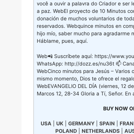
você a ouvir a palavra do Criador e ser
a paz. WebEl proyecto de 10 Minutos con
donación de muchos voluntarios de toda
reservados. Webquince minutos en com
hijo mío, saber mucho para agradarme 
Háblame, pues, aquí.
Web📲 Suscríbete aquí: https://www.you
WhatsApp: http://dozz.es/nu36t 📫 Canal
WebCinco minutos para Jesús – Varios 
mismo momento, Dios te ofrece el regal
WebEVANGELIO DEL DÍA (viernes, 12 de
Marcos 12, 28-34 Gloria a Tí, Señor. En 
BUY NOW O
USA
|
UK
|
GERMANY
|
SPAIN
|
FRAN
POLAND
|
NETHERLANDS
|
AU