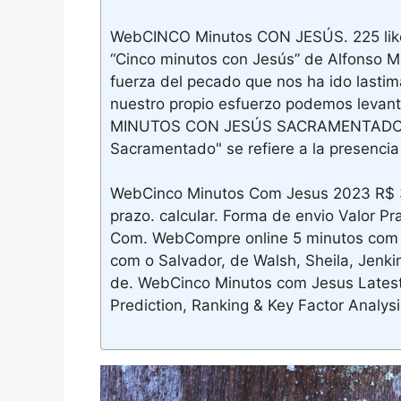
WebCINCO Minutos CON JESÚS. 225 likes ·
“Cinco minutos con Jesús” de Alfonso Mi
fuerza del pecado que nos ha ido lasti
nuestro propio esfuerzo podemos levan
MINUTOS CON JESÚS SACRAMENTADO d
Sacramentado" se refiere a la presencia 
WebCinco Minutos Com Jesus 2023 R$ 3
prazo. calcular. Forma de envio Valor P
Com. WebCompre online 5 minutos com J
com o Salvador, de Walsh, Sheila, Jenki
de. WebCinco Minutos com Jesus Latest 
Prediction, Ranking & Key Factor Analys