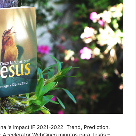
al's Impact IF 2021-2022| Trend, Prediction,
c Accelerator WebCinco minutos para Jesús –