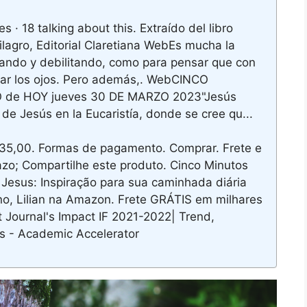
 18 talking about this. Extraído del libro
lagro, Editorial Claretiana WebEs mucha la
mando y debilitando, como para pensar que con
tar los ojos. Pero además,. WebCINCO
e HOY jueves 30 DE MARZO 2023"Jesús
de Jesús en la Eucaristía, donde se cree qu...
5,00. Formas de pagamento. Comprar. Frete e
razo; Compartilhe este produto. Cinco Minutos
esus: Inspiração para sua caminhada diária
no, Lilian na Amazon. Frete GRÁTIS em milhares
Journal's Impact IF 2021-2022| Trend,
is - Academic Accelerator