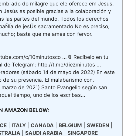
 lembrado do milagre que ele oferece em Jesus:
 Jesús es posible gracias a la colaboración y
s las partes del mundo. Todos los derechos
paÑÍa de jesÚs sacramentado No es preciso,
mucho; basta que me ames con fervor.
tube.com/c/10minutosco ...🔖 Recíbelo en tu
 de Telegram: http://t.me/diezminutos ...
oradores (sábado 14 de mayo de 2022) En este
o de su presencia. El malabarismo con.
 marzo de 2021) Santo Evangelio según san
aquel tiempo, uno de los escribas...
N AMAZON BELOW:
CE
|
ITALY
|
CANADA
|
BELGIUM
|
SWEDEN
|
STRALIA
|
SAUDI ARABIA
|
SINGAPORE