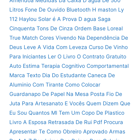
Amêndoa
Medidas Da Caixa D água De 500
Litros
Fone De Ouvido Bluetooth H maston Ly
112
Haylou Solar é A Prova D agua
Saga
Cinquenta Tons De Cinza Ordem
Base Loreal
True Match Cores
Vivendo Na Dependência De
Deus
Leve A Vida Com Leveza
Curso De Vinho
Para Iniciantes
Ler O Livro O Contrato Gratuito
Auto Estima Terapia Cognitivo Comportamental
Marca Texto Dia Do Estudante
Caneca De
Aluminio Com Tirante
Como Colocar
Guardanapo De Papel Na Mesa Posta
Fio De
Juta Para Artesanato
E Vocês Quem Dizem Que
Eu Sou
Quantos Ml Tem Um Copo De Plastico
Livro A Esposa Retrasada De Rui Pdf
Procura
Apresentar Te Como Obreiro Aprovado
Armas