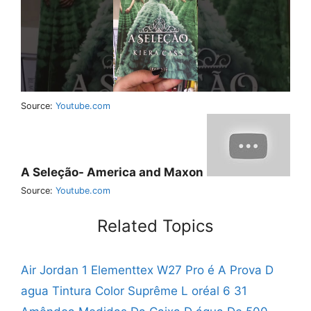
Source:
Youtube.com
A Seleção- America and Maxon
Source:
Youtube.com
Related Topics
Air Jordan 1 Elementtex
W27 Pro é A Prova D
agua
Tintura Color Suprême L oréal 6 31