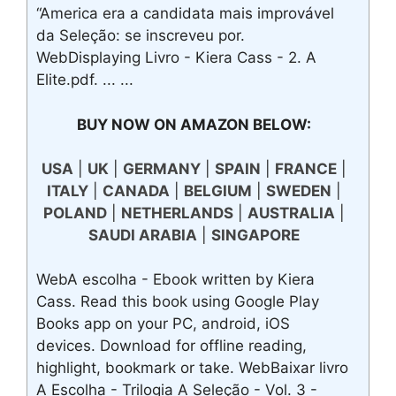
“America era a candidata mais improvável
da Seleção: se inscreveu por.
WebDisplaying Livro - Kiera Cass - 2. A
Elite.pdf. ... ...
BUY NOW ON AMAZON BELOW:
USA
|
UK
|
GERMANY
|
SPAIN
|
FRANCE
|
ITALY
|
CANADA
|
BELGIUM
|
SWEDEN
|
POLAND
|
NETHERLANDS
|
AUSTRALIA
|
SAUDI ARABIA
|
SINGAPORE
WebA escolha - Ebook written by Kiera
Cass. Read this book using Google Play
Books app on your PC, android, iOS
devices. Download for offline reading,
highlight, bookmark or take. WebBaixar livro
A Escolha - Trilogia A Seleção - Vol. 3 -