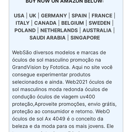
BUY NOW ON AMAZON BELOW:
USA
|
UK
|
GERMANY
|
SPAIN
|
FRANCE
|
ITALY
|
CANADA
|
BELGIUM
|
SWEDEN
|
POLAND
|
NETHERLANDS
|
AUSTRALIA
|
SAUDI ARABIA
|
SINGAPORE
WebSão diversos modelos e marcas de
óculos de sol masculino promoção na
GrandVision by Fototica. Aqui no site você
consegue experimentar produtos
selecionados e ainda. Web2021 óculos de
sol masculinos moda redonda óculos de
condução óculos de viagem uv400
proteção,Aproveite promoções, envio grátis,
proteção ao consumidor e retorno. WebO
óculos de sol Ax 4049 é o conceito da
beleza e da moda para os mais jovens. Ele