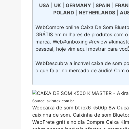
USA
|
UK
|
GERMANY
|
SPAIN
|
FRAN
POLAND
|
NETHERLANDS
|
AU
WebCompre online Caixa De Som Blueto
GRÁTIS em milhares de produtos com o 
marca. Web#unboxing #review #kimaste
pessoal, hoje vim aqui mostrar para voc
WebDescubra a incrível caixa de som po
o que falar no mercado de áudio! Com o
Source: akiratek.com.br
Webcaixa de som bt ipx6 k500p 8w Ouça 
caixinha de som. Caixinha de som Blueto
WebFrete grátis no dia Compre Caixa Kim