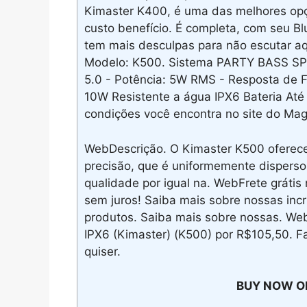
Kimaster K400, é uma das melhores opç
custo benefício. É completa, com seu Bl
tem mais desculpas para não escutar a
Modelo: K500. Sistema PARTY BASS SPEA
5.0 - Potência: 5W RMS - Resposta de
10W Resistente a água IPX6 Bateria At
condições você encontra no site do Maga
WebDescrição. O Kimaster K500 oferece
precisão, que é uniformemente disperso
qualidade por igual na. WebFrete gráti
sem juros! Saiba mais sobre nossas inc
produtos. Saiba mais sobre nossas. W
IPX6 (Kimaster) (K500) por R$105,50. F
quiser.
BUY NOW O