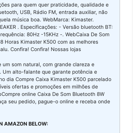
ões para quem quer praticidade, qualidade e
uetooth, USB, Rádio FM, entrada auxiliar, não
quela música boa. WebMarca: Kimaster.
KER . Especificações: - Versão bluetooth BT:
 Frequência: 80Hz -15KHz -. WebCaixa De Som
é 8 Horas Kimaster K500 com as melhores
lu. Confira! Confira! Nossas lojas
 um som natural, com grande clareza e
. Um alto-falante que garante potência e
s no dia Compre Caixa Kimaster K500 parcelado
ríveis ofertas e promoções em milhões de
ebCompre online Caixa De Som Bluetooth 8W
aça seu pedido, pague-o online e receba onde
N AMAZON BELOW: