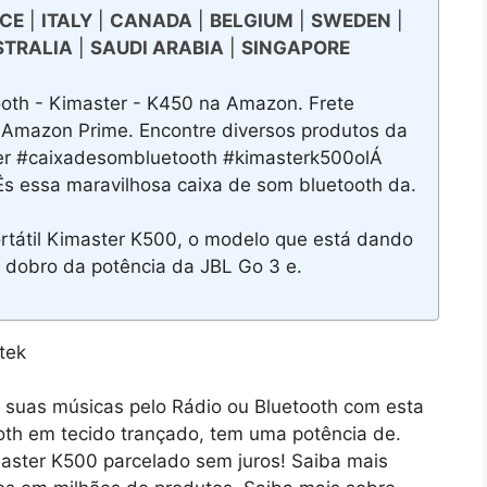
CE
|
ITALY
|
CANADA
|
BELGIUM
|
SWEDEN
|
STRALIA
|
SAUDI ARABIA
|
SINGAPORE
oth - Kimaster - K450 na Amazon. Frete
Amazon Prime. Encontre diversos produtos da
r #caixadesombluetooth #kimasterk500olÁ
Ês essa maravilhosa caixa de som bluetooth da.
rtátil Kimaster K500, o modelo que está dando
 dobro da potência da JBL Go 3 e.
suas músicas pelo Rádio ou Bluetooth com esta
oth em tecido trançado, tem uma potência de.
aster K500 parcelado sem juros! Saiba mais