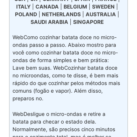
ITALY
|
CANADA
|
BELGIUM
|
SWEDEN
|
POLAND
|
NETHERLANDS
|
AUSTRALIA
|
SAUDI ARABIA
|
SINGAPORE
WebComo cozinhar batata doce no micro-
ondas passo a passo. Abaixo mostro para
você como cozinhar batata doce no micro-
ondas de forma simples e bem prática:
Lave bem suas. WebCozinhar batata doce
no microondas, como te disse, é bem mais
rápido do que cozinhar pelos métodos mais
comuns (fogão e vapor). Além disso,
preparos no.
WebDesligue o micro-ondas e retire a
batata para checar o estado dela.
Normalmente, são precisos cinco minutos
para o cozimento total, mas é melhor se