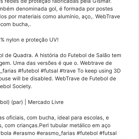
 As redes de proteção fabricadas pela Gismar.
também denominada gol, é formada por postes
dos por materiais como alumínio, aço,. WebTrave
, com bucha,.
l de Quadra. A história do Futebol de Salão tem
igem. Uma das versões é que o. Webtrave de
farias #futebol #futsal #trave To keep using 3D
se will be disabled. WebTrave de Futebol de
ebol Society.
 oficiais, com bucha, ideal para escolas, e
, com crianças.Perl tubular metálico em aço
#bola #erasmo #erasmo_farias #futebol #futsal