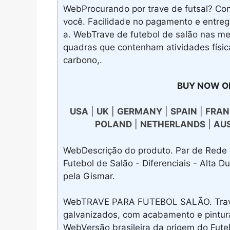
WebProcurando por trave de futsal? Con
você. Facilidade no pagamento e entrega
a. WebTrave de futebol de salão nas med
quadras que contenham atividades físic
carbono,.
BUY NOW O
USA
|
UK
|
GERMANY
|
SPAIN
|
FRAN
POLAND
|
NETHERLANDS
|
AU
WebDescrição do produto. Par de Rede 
Futebol de Salão - Diferenciais - Alta D
pela Gismar.
WebTRAVE PARA FUTEBOL SALÃO. Trave 
galvanizados, com acabamento e pintura
WebVersão brasileira da origem do Futeb