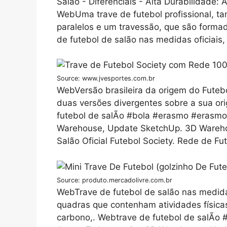
Salão - Diferenciais - Alta Durabilidade:
WebUma trave de futebol profissional, 
paralelos e um travessão, que são forma
de futebol de salão nas medidas oficiais
Source: www.jvesportes.com.br
WebVersão brasileira da origem do Futebo
duas versões divergentes sobre a sua or
futebol de salÃo #bola #erasmo #erasmo_
Warehouse, Update SketchUp. 3D Warehou
Salão Oficial Futebol Society. Rede de Fut
Source: produto.mercadolivre.com.br
WebTrave de futebol de salão nas medidas
quadras que contenham atividades físicas
carbono,. Webtrave de futebol de salÃo 