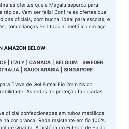
fira as ofertas que a Magalu separou para
 rápida. Vem ser feliz! Confira as ofertas que
idas oficiais, com bucha, ideal para escolas, e
as, com crianças.Perl tubular metálico em aço
N AMAZON BELOW:
CE
|
ITALY
|
CANADA
|
BELGIUM
|
SWEDEN
|
STRALIA
|
SAUDI ARABIA
|
SINGAPORE
para Trave de Gol Futsal Fio 2mm Nylon
urabilidade: As redes de proteção fabricadas
oficial confeccionadas em tubos metálicos
 na cor branca. Rede resistente em fio 100%.
ol de Quadra. A história do Futebol de Salão