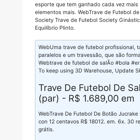
esporte que tem ganhado cada vez mais 
elementos mais. WebTrave de Futebol de S
Society Trave de Futebol Society Ginásti
Equilíbrio Plinto.
WebUma trave de futebol profissional,
paralelos e um travessão, que são forma
Webtrave de futebol de salÃo #bola #er
To keep using 3D Warehouse, Update Sk
Trave De Futebol De Sa
(par) - R$ 1.689,00 em
WebTrave De Futebol De Botão Jucrake E
con 12 centavos R$ 18012. em. 6x. 30 r
grátis.