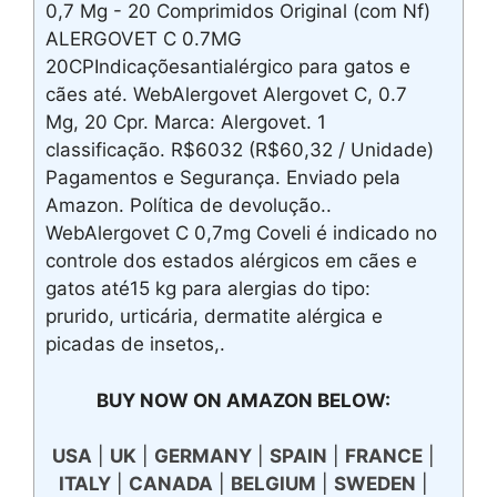
0,7 Mg - 20 Comprimidos Original (com Nf)
ALERGOVET C 0.7MG
20CPIndicaçõesantialérgico para gatos e
cães até. WebAlergovet Alergovet C, 0.7
Mg, 20 Cpr. Marca: Alergovet. 1
classificação. R$6032 (R$60,32 / Unidade)
Pagamentos e Segurança. Enviado pela
Amazon. Política de devolução..
WebAlergovet C 0,7mg Coveli é indicado no
controle dos estados alérgicos em cães e
gatos até15 kg para alergias do tipo:
prurido, urticária, dermatite alérgica e
picadas de insetos,.
BUY NOW ON AMAZON BELOW:
USA
|
UK
|
GERMANY
|
SPAIN
|
FRANCE
|
ITALY
|
CANADA
|
BELGIUM
|
SWEDEN
|