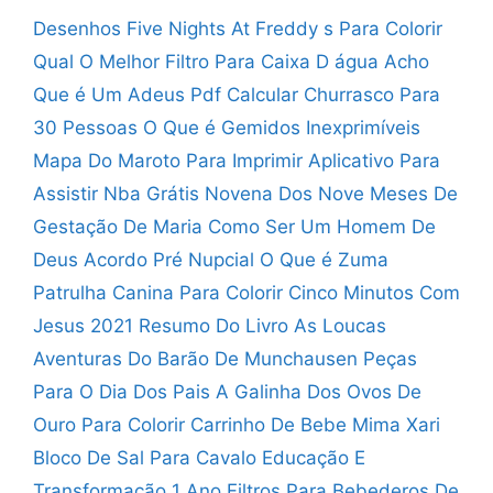
Desenhos Five Nights At Freddy s Para Colorir
Qual O Melhor Filtro Para Caixa D água
Acho
Que é Um Adeus Pdf
Calcular Churrasco Para
30 Pessoas
O Que é Gemidos Inexprimíveis
Mapa Do Maroto Para Imprimir
Aplicativo Para
Assistir Nba Grátis
Novena Dos Nove Meses De
Gestação De Maria
Como Ser Um Homem De
Deus
Acordo Pré Nupcial O Que é
Zuma
Patrulha Canina Para Colorir
Cinco Minutos Com
Jesus 2021
Resumo Do Livro As Loucas
Aventuras Do Barão De Munchausen
Peças
Para O Dia Dos Pais
A Galinha Dos Ovos De
Ouro Para Colorir
Carrinho De Bebe Mima Xari
Bloco De Sal Para Cavalo
Educação E
Transformação 1 Ano
Filtros Para Bebederos De