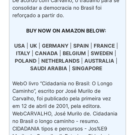
De acordo com Carvalho, o trabalho para se
consolidar a democracia no Brasil foi
reforçado a partir do.
BUY NOW ON AMAZON BELOW:
USA
|
UK
|
GERMANY
|
SPAIN
|
FRANCE
|
ITALY
|
CANADA
|
BELGIUM
|
SWEDEN
|
POLAND
|
NETHERLANDS
|
AUSTRALIA
|
SAUDI ARABIA
|
SINGAPORE
WebO livro “Cidadania no Brasil: O Longo
Caminho”, escrito por José Murilo de
Carvalho, foi publicado pela primeira vez
em 12 de abril de 2001, pela editora.
WebCARVALHO, José Murilo de. Cidadania
no Brasil o longo caminho - resumo.
CIDADANIA tipos e percursos - Jos%E9