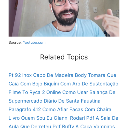
Source:
Youtube.com
Related Topics
Pt 92 Inox Cabo De Madeira
Body Tomara Que
Caia Com Bojo
Biquíni Com Aro De Sustentação
Filme To Ryca 2 Online
Como Usar Balança De
Supermercado
Diário De Santa Faustina
Parágrafo 412
Como Afiar Facas Com Chaira
Livro Quem Sou Eu Gianni Rodari Pdf
A Sala De
Aula Que Derreteu Pdf
Buffy A Caça Vampiros