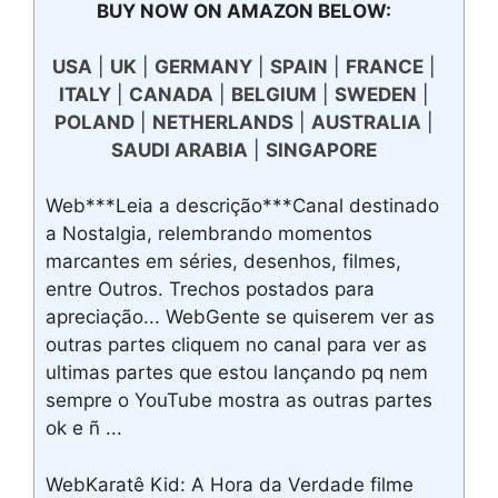
BUY NOW ON AMAZON BELOW:
USA
|
UK
|
GERMANY
|
SPAIN
|
FRANCE
|
ITALY
|
CANADA
|
BELGIUM
|
SWEDEN
|
POLAND
|
NETHERLANDS
|
AUSTRALIA
|
SAUDI ARABIA
|
SINGAPORE
Web***Leia a descrição***Canal destinado
a Nostalgia, relembrando momentos
marcantes em séries, desenhos, filmes,
entre Outros. Trechos postados para
apreciação... WebGente se quiserem ver as
outras partes cliquem no canal para ver as
ultimas partes que estou lançando pq nem
sempre o YouTube mostra as outras partes
ok e ñ ...
WebKaratê Kid: A Hora da Verdade filme