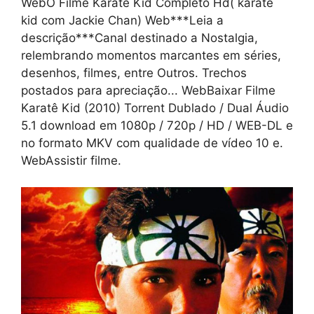
WebO Filme Karatê Kid Completo Hd( karatê
kid com Jackie Chan) Web***Leia a
descrição***Canal destinado a Nostalgia,
relembrando momentos marcantes em séries,
desenhos, filmes, entre Outros. Trechos
postados para apreciação... WebBaixar Filme
Karatê Kid (2010) Torrent Dublado / Dual Áudio
5.1 download em 1080p / 720p / HD / WEB-DL e
no formato MKV com qualidade de vídeo 10 e.
WebAssistir filme.