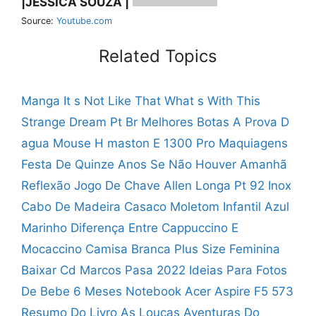
|JESSICA SOUZA |
Source:
Youtube.com
Related Topics
Manga It s Not Like That
What s With This
Strange Dream Pt Br
Melhores Botas A Prova D
agua
Mouse H maston E 1300 Pro
Maquiagens
Festa De Quinze Anos
Se Não Houver Amanhã
Reflexão
Jogo De Chave Allen Longa
Pt 92 Inox
Cabo De Madeira
Casaco Moletom Infantil Azul
Marinho
Diferença Entre Cappuccino E
Mocaccino
Camisa Branca Plus Size Feminina
Baixar Cd Marcos Pasa 2022
Ideias Para Fotos
De Bebe 6 Meses
Notebook Acer Aspire F5 573
Resumo Do Livro As Loucas Aventuras Do