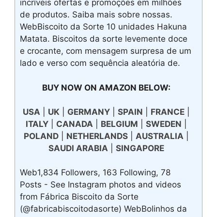
incríveis ofertas e promoções em milhões
de produtos. Saiba mais sobre nossas.
WebBiscoito da Sorte 10 unidades Hakuna
Matata. Biscoitos da sorte levemente doce
e crocante, com mensagem surpresa de um
lado e verso com sequência aleatória de.
BUY NOW ON AMAZON BELOW:
USA
|
UK
|
GERMANY
|
SPAIN
|
FRANCE
|
ITALY
|
CANADA
|
BELGIUM
|
SWEDEN
|
POLAND
|
NETHERLANDS
|
AUSTRALIA
|
SAUDI ARABIA
|
SINGAPORE
Web1,834 Followers, 163 Following, 78
Posts - See Instagram photos and videos
from Fábrica Biscoito da Sorte
(@fabricabiscoitodasorte) WebBolinhos da