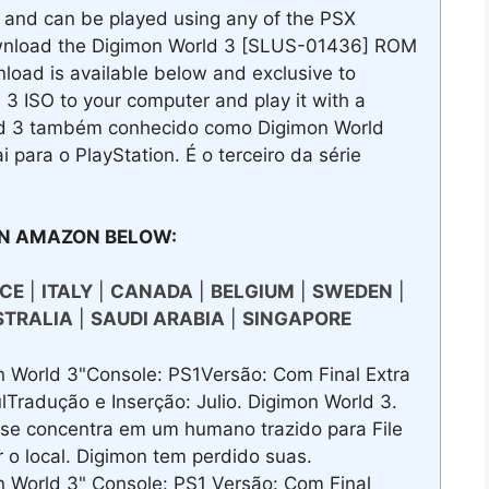
 and can be played using any of the PSX
ownload the Digimon World 3 [SLUS-01436] ROM
oad is available below and exclusive to
 ISO to your computer and play it with a
ld 3 também conhecido como Digimon World
ara o PlayStation. É o terceiro da série
N AMAZON BELOW:
CE
|
ITALY
|
CANADA
|
BELGIUM
|
SWEDEN
|
STRALIA
|
SAUDI ARABIA
|
SINGAPORE
World 3"Console: PS1Versão: Com Final Extra
Tradução e Inserção: Julio. Digimon World 3.
 se concentra em um humano trazido para File
ar o local. Digimon tem perdido suas.
World 3" Console: PS1 Versão: Com Final