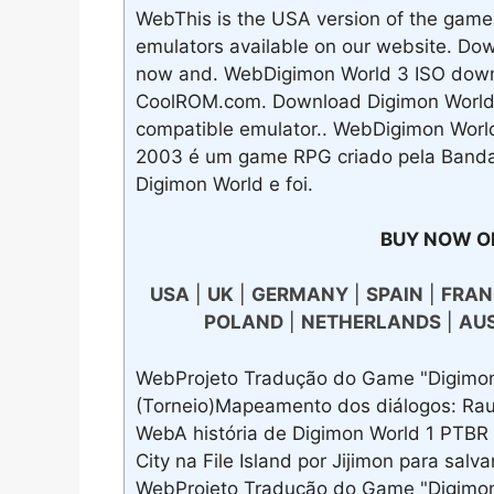
WebThis is the USA version of the game
emulators available on our website. D
now and. WebDigimon World 3 ISO downl
CoolROM.com. Download Digimon World 3
compatible emulator.. WebDigimon Wor
2003 é um game RPG criado pela Bandai p
Digimon World e foi.
BUY NOW O
USA
|
UK
|
GERMANY
|
SPAIN
|
FRAN
POLAND
|
NETHERLANDS
|
AU
WebProjeto Tradução do Game "Digimon 
(Torneio)Mapeamento dos diálogos: Raul
WebA história de Digimon World 1 PTBR
City na File Island por Jijimon para salv
WebProjeto Tradução do Game "Digimon 