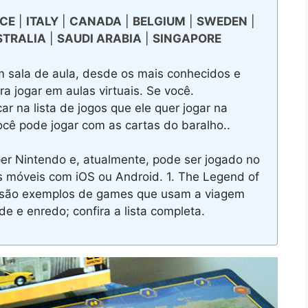
CE
|
ITALY
|
CANADA
|
BELGIUM
|
SWEDEN
|
STRALIA
|
SAUDI ARABIA
|
SINGAPORE
 sala de aula, desde os mais conhecidos e
ra jogar em aulas virtuais. Se você.
r na lista de jogos que ele quer jogar na
ocê pode jogar com as cartas do baralho..
er Nintendo e, atualmente, pode ser jogado no
s móveis com iOS ou Android. 1. The Legend of
p são exemplos de games que usam a viagem
e e enredo; confira a lista completa.