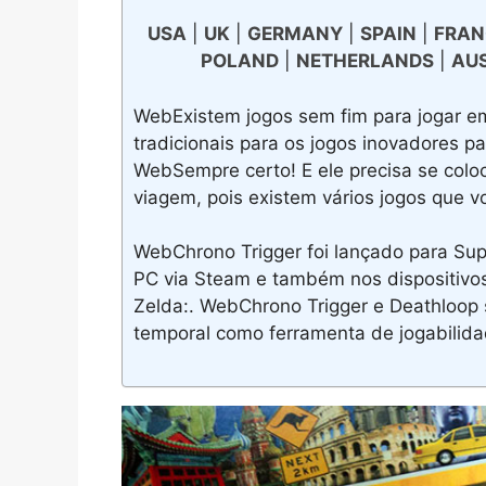
USA
|
UK
|
GERMANY
|
SPAIN
|
FRAN
POLAND
|
NETHERLANDS
|
AU
WebExistem jogos sem fim para jogar em
tradicionais para os jogos inovadores pa
WebSempre certo! E ele precisa se coloca
viagem, pois existem vários jogos que v
WebChrono Trigger foi lançado para Sup
PC via Steam e também nos dispositivo
Zelda:. WebChrono Trigger e Deathloo
temporal como ferramenta de jogabilidad